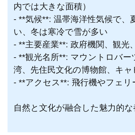
内では大きな面積）
- **気候**: 温帯海洋性気候
い、冬は寒冷で雪が多い
- **主要産業**: 政府機関、観
- **観光名所**: マウントロ
湾、先住民文化の博物館、キャ
- **アクセス**: 飛行機やフ
自然と文化が融合した魅力的な