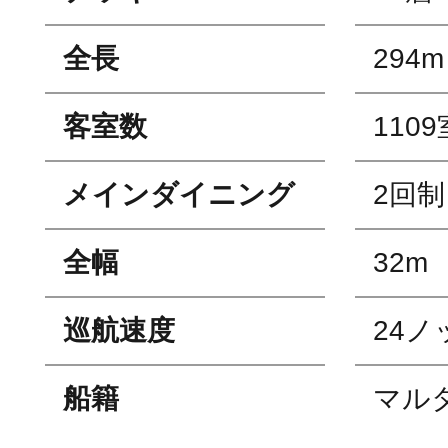
全長
294m
客室数
1109
メインダイニング
2回制
全幅
32m
巡航速度
24ノ
船籍
マル