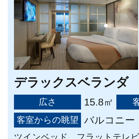
デラックスベランダ
15.8㎡
広さ
バルコニー（
客室からの眺望
ツインベッド、フラットテレ