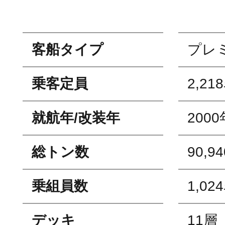
客船タイプ
プレ
乗客定員
2,21
就航年/改装年
2000
総トン数
90,9
乗組員数
1,02
デッキ
11層